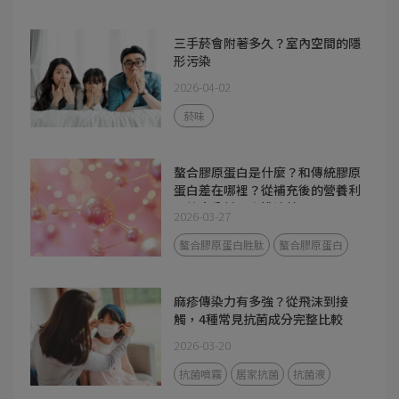
三手菸會附著多久？室內空間的隱
形污染
2026-04-02
菸味
螯合膠原蛋白是什麼？和傳統膠原
蛋白差在哪裡？從補充後的營養利
用效率分析一次說清楚
2026-03-27
螯合膠原蛋白胜肽
螯合膠原蛋白
麻疹傳染力有多強？從飛沫到接
觸，4種常見抗菌成分完整比較
2026-03-20
抗菌噴霧
居家抗菌
抗菌液