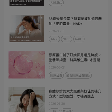
去除異味
35歲後總是累？荷爾蒙波動如何牽
動「細胞電量」NAD+
2026-05-11
NMN
NADH
NAD+
膠原蛋白補了好幾個月還是無感？
營養師揭密：鋅與維生素C才是關
鍵
2026-05-08
膠原蛋白
螯合膠原蛋白胜肽
身體缺鋅的六大訊號與較佳的補充
方式：型態選對，才補得進去
2026-04-30
鋅
螯合鋅