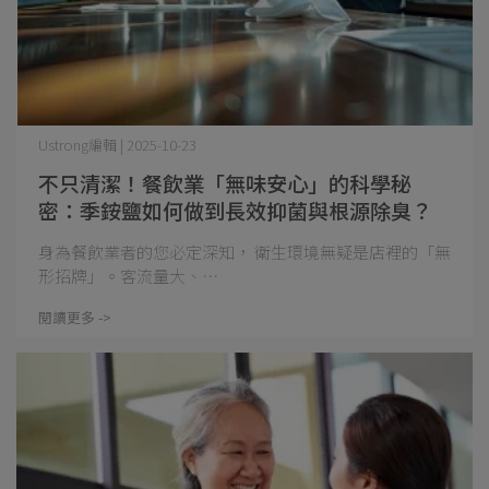
Ustrong編輯 | 2025-10-23
不只清潔！餐飲業「無味安心」的科學秘
密：季銨鹽如何做到長效抑菌與根源除臭？
身為餐飲業者的您必定深知， 衛生環境無疑是店裡的「無
形招牌」。客流量大、⋯
閱讀更多 ->