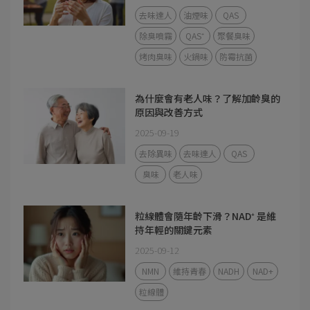
去味達人
油煙味
QAS
除臭噴霧
QAS⁺
聚餐臭味
烤肉臭味
火鍋味
防霉抗菌
為什麼會有老人味？了解加齡臭的
原因與改善方式
2025-09-19
去除異味
去味達人
QAS
臭味
老人味
粒線體會隨年齡下滑？NAD⁺ 是維
持年輕的關鍵元素
2025-09-12
NMN
維持青春
NADH
NAD+
粒線體