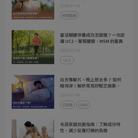
的晶瑩好氣色
2026-07-24
神經醯胺
靈活關鍵保養成分怎麼選？一次認
識 UC2、葡萄糖胺、MSM 的差異
2026-07-20
UC2
白天像斷片、晚上想太多？ 如何
睡得深！解析常見好眠芝麻素、
GABA如何支持夜間生理調節
2026-07-09
芝麻素
GABA
毛孩家庭抗菌指南：了解成分特
性，減少反覆打掃的負擔