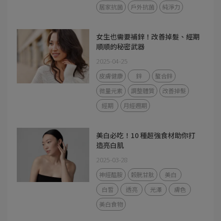
居家抗菌
戶外抗菌
純淨力
女生也需要補鋅！改善掉髮、經期
順順的秘密武器
2025-04-25
皮膚健康
鋅
螯合鋅
微量元素
調整體質
改善掉髮
經期
月經週期
美白必吃！10 種超強食材助你打
造亮白肌
2025-03-28
神經醯胺
穀胱甘肽
美白
白皙
透亮
光澤
膚色
美白食物