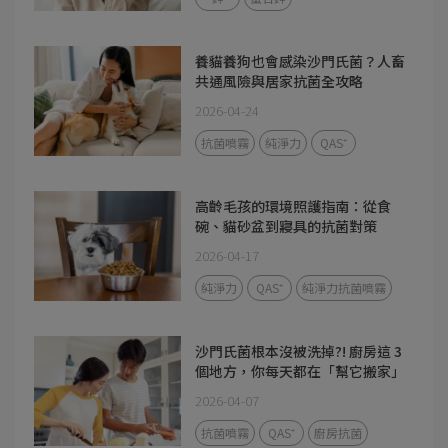
養貓養狗也會感染沙門氏菌？人畜
共通風險與居家抗菌全攻略
2026-04-24
抗菌噴霧
純淨力
QAS⁺
高齡毛孩的環境照護指南：從食
碗、貓砂盆到寢具的抗菌對策
2026-04-17
純淨力
QAS⁺
純淨力抗菌噴霧
沙門氏菌根本沒被洗掉?! 廚房這 3
個地方，你每天都在「幫它搬家」
2026-04-07
抗菌噴霧
QAS⁺
廚房抗菌