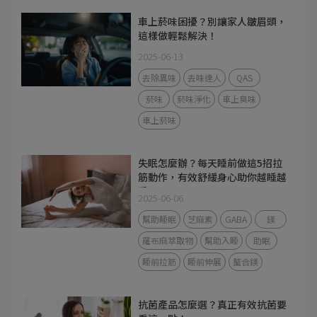
車上菸味困擾？別讓家人皺眉頭，
這樣做輕鬆解決！
2025-06-13
去除異味
去味達人
QAS
菸味
菸味淨化
車上臭味
車上菸味
失眠怎麼辦？每天睡前做這5招拉
筋動作，有效舒緩身心助你越睡越
香
2025-06-06
幫助睡眠
芝麻素
GABA
鎂
羅布麻萃取物
幫助入睡
助眠
睡前拉筋
睡前伸展
螯合鎂
抗菌產品怎麼選？真正有效抗菌要