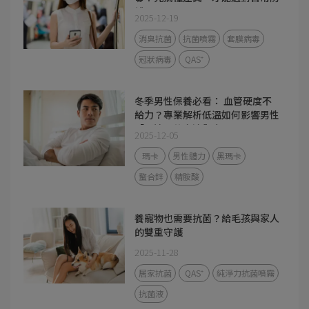
護工具
2025-12-19
消臭抗菌
抗菌噴霧
套膜病毒
冠狀病毒
QAS⁺
冬季男性保養必看： 血管硬度不
給力？專業解析低溫如何影響男性
「那邊」的血流與表現
2025-12-05
瑪卡
男性體力
黑瑪卡
螯合鋅
精胺酸
養寵物也需要抗菌？給毛孩與家人
的雙重守護
2025-11-28
居家抗菌
QAS⁺
純淨力抗菌噴霧
抗菌液