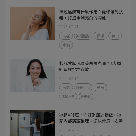
神經醯胺有什麼作用？從修護到抗
老，打造水潤亮白的關鍵！
2025-02-21
抗老
神經醯胺
保濕
美白
水潤
穀胱甘肽可以美白抗老嗎？2大原
則這樣挑才有效
2025-02-14
抗老
穀胱甘肽
美白
挑選原則
光老化
冰箱=財庫？守好財庫這樣做，冰
箱內部清潔整理、擺放禁忌一次看
2025-02-07