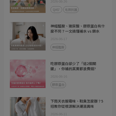
2026-06-26
QAS⁺
毛孩抗菌
神經醯胺、玻尿酸、膠原蛋白有什
麼不同？一文搞懂補水 vs 鎖水
2026-06-17
神經醯胺
吃膠原蛋白卻少了「這2個關
鍵」，你補的其實都浪費錢?
2026-06-16
膠原蛋白
下雨天衣服霉味、鞋臭怎麼辦？5
招教你從根源解決潮濕異味
2026-06-11