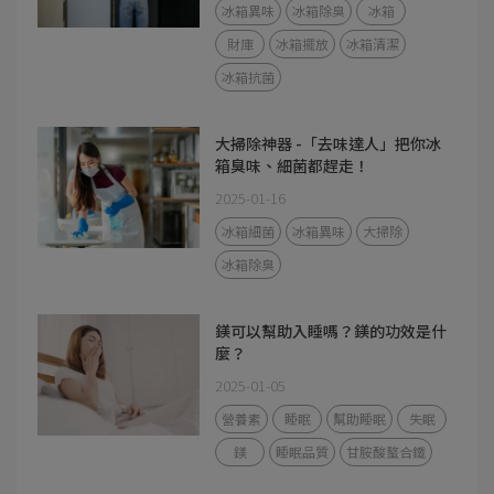
冰箱異味
冰箱除臭
冰箱
財庫
冰箱擺放
冰箱清潔
冰箱抗菌
大掃除神器 -「去味達人」把你冰
箱臭味、細菌都趕走！
2025-01-16
冰箱細菌
冰箱異味
大掃除
冰箱除臭
鎂可以幫助入睡嗎？鎂的功效是什
麼？
2025-01-05
營養素
睡眠
幫助睡眠
失眠
鎂
睡眠品質
甘胺酸螯合鐵