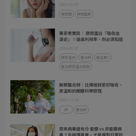
2026-01-07
玻尿酸
神經醯胺
專家老實說： 膠原蛋白「吸收血
淚史」！提高利用率，你必須知道
的胜肽級關鍵
2026-01-07
膠原蛋白
螯合鋅
維生素C
螯合膠原蛋白胜肽
解鎖螯合鋅：比傳統鋅更好吸收、
更溫和的關鍵科學原理
2025-12-26
鋅
螯合鋅
原來病毒還有分 套膜 vs 非套膜病
毒？先搞懂差異，才能選對日常防