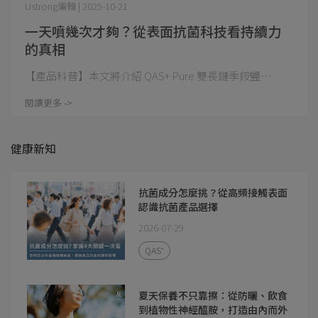
Ustrong編輯 | 2025-10-21
一天噴幾次才夠？從表面抗菌科技看持續力
的真相
【產品科普】本文將介紹 QAS+ Pure 雙長鏈季銨鹽⋯
閱讀更多 ->
健康新知
抗菌成分怎麼挑？從高頻接觸表面
認識抗菌產品選擇
2026-07-29
QAS⁺
夏天保養不只靠擦：從防曬、飲食
到植物性神經醯胺，打造由內而外