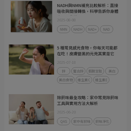
NADH與NMN補充比較解析：直接
吸收與間接轉換，科學告訴你身體
真正吸收誰？
2025-08-08
NMN
NADH
NAD+
NAD
5 種常見感光食物，你每天可能都
在吃！皮膚變黑的元兇其實是它
們？
2025-07-18
鋅
螯合鋅
穀胱甘肽
美白
美白食物
維生素C
維生素E
除菸味最全攻略：家中常見除菸味
工具與實用方法大解析
2025-06-20
QAS
家中有菸味
菸味淨化