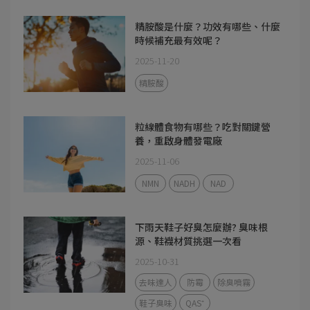
精胺酸是什麼？功效有哪些、什麼
時候補充最有效呢？
2025-11-20
精胺酸
粒線體食物有哪些？吃對關鍵營
養，重啟身體發電廠
2025-11-06
NMN
NADH
NAD
下雨天鞋子好臭怎麼辦? 臭味根
源、鞋襪材質挑選一次看
2025-10-31
去味達人
防霉
除臭噴霧
鞋子臭味
QAS⁺