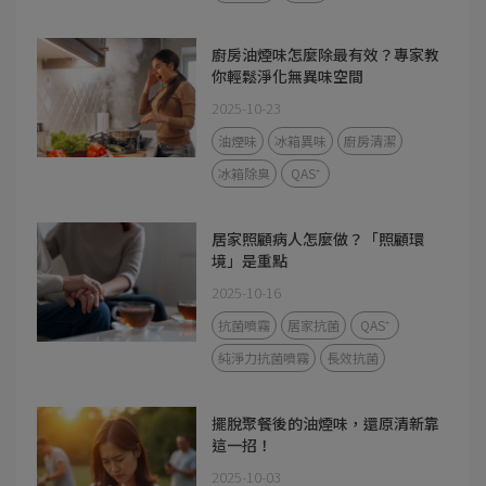
廚房油煙味怎麼除最有效？專家教
你輕鬆淨化無異味空間
2025-10-23
油煙味
冰箱異味
廚房清潔
冰箱除臭
QAS⁺
居家照顧病人怎麼做？「照顧環
境」是重點
2025-10-16
抗菌噴霧
居家抗菌
QAS⁺
純淨力抗菌噴霧
長效抗菌
擺脫聚餐後的油煙味，還原清新靠
這一招！
2025-10-03