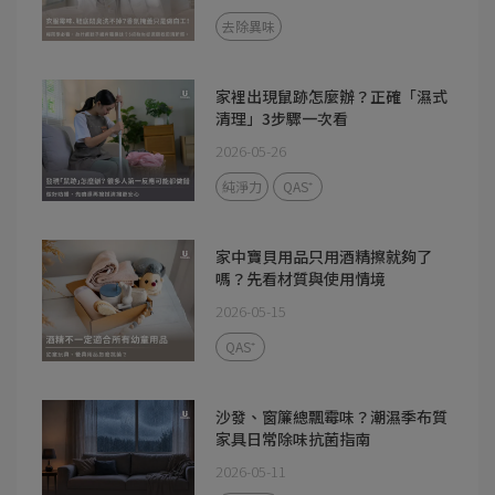
去除異味
家裡出現鼠跡怎麼辦？正確「濕式
清理」3步驟一次看
2026-05-26
純淨力
QAS⁺
家中寶貝用品只用酒精擦就夠了
嗎？先看材質與使用情境
2026-05-15
QAS⁺
沙發、窗簾總飄霉味？潮濕季布質
家具日常除味抗菌指南
2026-05-11