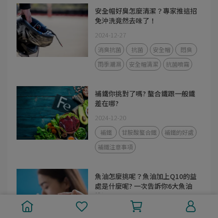
安全帽好臭怎麼清潔？專家推這招
免沖洗竟然去味了！
2024-12-27
消臭抗菌
抗菌
安全帽
悶臭
雨季潮濕
安全帽清潔
抗菌噴霧
補鐵你挑對了嗎? 螯合鐵跟一般鐵
差在哪?
2024-12-20
補鐵
甘胺酸螯合鐵
補鐵的好處
補鐵注意事項
魚油怎麼挑呢？魚油加上Q10的益
處是什麼呢? 一次告訴你6大魚油
挑選原則
2024-12-13
Q10
輔酶Q10
魚油