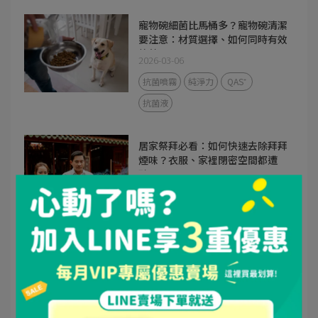
寵物碗細菌比馬桶多？寵物碗清潔
要注意：材質選擇、如何同時有效
抗菌？
2026-03-06
抗菌噴霧
純淨力
QAS⁺
抗菌液
居家祭拜必看：如何快速去除拜拜
煙味？衣服、家裡閉密空間都遭
殃！
2026-02-06
菸味
菸味淨化
除臭
除臭成分
QAS⁺
春節人擠人怎麼防？流感高峰期來
了！解析防護與抗菌對策
2026-02-06