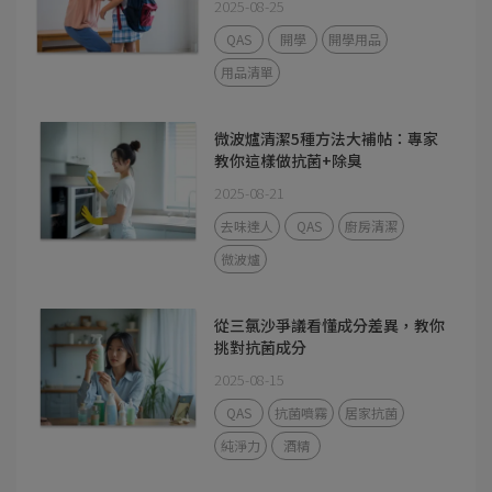
2025-08-25
QAS
開學
開學用品
用品清單
微波爐清潔5種方法大補帖：專家
教你這樣做抗菌+除臭
2025-08-21
去味達人
QAS
廚房清潔
微波爐
從三氯沙爭議看懂成分差異，教你
挑對抗菌成分
2025-08-15
QAS
抗菌噴霧
居家抗菌
純淨力
酒精