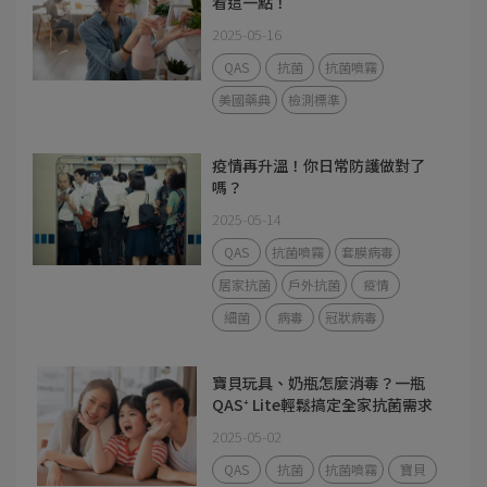
看這一點！
2025-05-16
QAS
抗菌
抗菌噴霧
美國藥典
檢測標準
疫情再升溫！你日常防護做對了
嗎？
2025-05-14
QAS
抗菌噴霧
套膜病毒
居家抗菌
戶外抗菌
疫情
細菌
病毒
冠狀病毒
寶貝玩具、奶瓶怎麼消毒？一瓶
QAS⁺ Lite輕鬆搞定全家抗菌需求
2025-05-02
QAS
抗菌
抗菌噴霧
寶貝