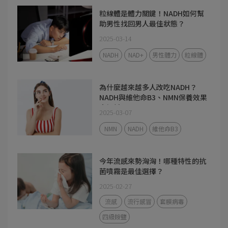
粒線體是體力關鍵！NADH如何幫
助男性找回男人最佳狀態？
2025-03-14
NADH
NAD+
男性體力
粒線體
為什麼越來越多人改吃NADH？
NADH與維他命B3、NMN保養效果
大解析！
2025-03-07
NMN
NADH
維他命B3
今年流感來勢洶洶！哪種特性的抗
菌噴霧是最佳選擇？
2025-02-27
流感
流行感冒
套膜病毒
四級銨鹽