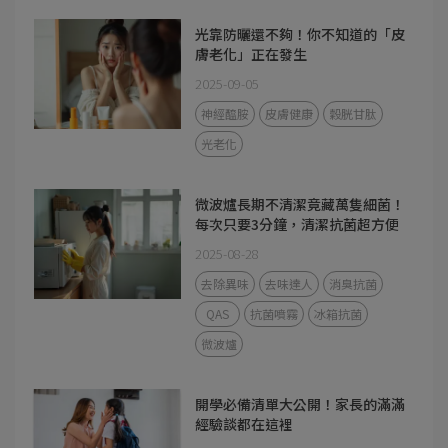
光靠防曬還不夠！你不知道的「皮
膚老化」正在發生
2025-09-05
神經醯胺
皮膚健康
穀胱甘肽
光老化
微波爐長期不清潔竟藏萬隻細菌！
每次只要3分鐘，清潔抗菌超方便
2025-08-28
去除異味
去味達人
消臭抗菌
QAS
抗菌噴霧
冰箱抗菌
微波爐
開學必備清單大公開！家長的滿滿
經驗談都在這裡