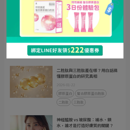
抗菌
戶外抗菌
QAS⁺
冰箱味清了又來？【廚房衛生全攻
略】你不可不知的抗菌成分幫你抑
菌！
2026-01-30
抗菌
冰箱除臭
冰箱抗菌
QAS⁺
二胜肽與三胜肽差在哪？用白話搞
懂膠原蛋白的研究真相
2026-01-22
膠原蛋白
螯合膠原蛋白胜肽
二胜肽
三胜肽
神經醯胺 vs 玻尿酸：補水、鎖
水，誰才是打造好膚質的關鍵？