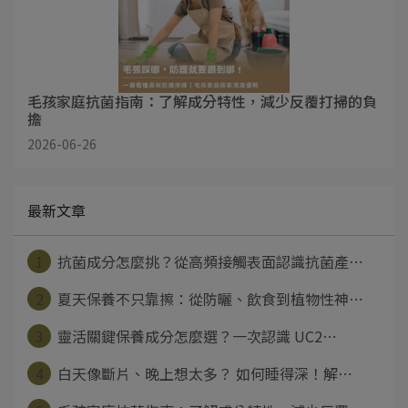
毛孩家庭抗菌指南：了解成分特性，減少反覆打掃的負
擔
2026-06-26
最新文章
1
抗菌成分怎麼挑？從高頻接觸表面認識抗菌產⋯
2
夏天保養不只靠擦：從防曬、飲食到植物性神⋯
3
靈活關鍵保養成分怎麼選？一次認識 UC2⋯
4
白天像斷片、晚上想太多？ 如何睡得深！解⋯