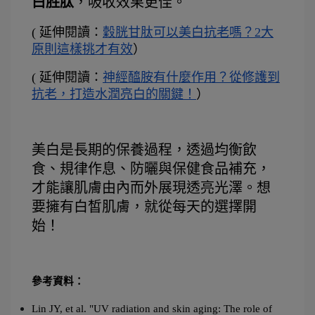
白胜肽
，吸收效果更佳。
( 延伸閱讀：
穀胱甘肽可以美白抗老嗎？2大
原則這樣挑才有效
）
( 延伸閱讀：
神經醯胺有什麼作用？從修護到
抗老，打造水潤亮白的關鍵！
）
美白是長期的保養過程，透過均衡飲
食、規律作息、防曬與保健食品補充，
才能讓肌膚由內而外展現透亮光澤。想
要擁有白皙肌膚，就從每天的選擇開
始！
參考資料：
Lin JY, et al. "UV radiation and skin aging: The role of 