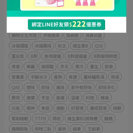
NMN
維持青春
逆齡
NADH
NAD+
氣色不好
氣色紅潤
改善氣色
去除異味
去味達人
鐵
補鐵
膠原蛋白
蠶絲蛋白
烤肉味
油煙味
柚子
藥物交互作用
衣物換季
致病原
消臭抗菌
冰箱細菌
冰箱異味
秋乏
維生素B
Q10
蛋白質
B群
食用建議
B群建議量
B群服用時間
青春
美麗
玻尿酸
冬天
寒冷
養生
飲食
營養素
手腳冰冷
產熱
食譜
薑絲鱸魚湯
熱湯
QAS
煙味
菸味
臭味
家中有菸味
菸味淨化
教育
健康
冬至
進補
溫補
料理
暖身
元氣
精神
免疫
運動
好習慣
養成習慣
睡眠
幫助睡眠
TTFD
吸收
維生素B1誘導體
雞精
雞精胜肽
咪唑二肽
疲勞
疲累
芝麻素