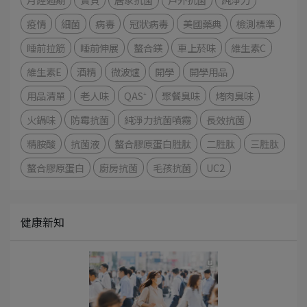
疫情
細菌
病毒
冠狀病毒
美國藥典
檢測標準
睡前拉筋
睡前伸展
螯合鎂
車上菸味
維生素C
維生素E
酒精
微波爐
開學
開學用品
用品清單
老人味
QAS⁺
聚餐臭味
烤肉臭味
火鍋味
防霉抗菌
純淨力抗菌噴霧
長效抗菌
精胺酸
抗菌液
螯合膠原蛋白胜肽
二胜肽
三胜肽
螯合膠原蛋白
廚房抗菌
毛孩抗菌
UC2
健康新知