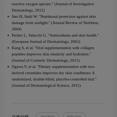
reactive oxygen species." (Journal of Investigative 
Dermatology, 2012)
Sies H, Stahl W. "Nutritional protection against skin 
damage from sunlight." (Annual Review of Nutrition, 
2004)
Packer L, Valacchi G. "Antioxidants and skin health." 
(European Journal of Dermatology, 2002)
Kang S, et al. "Oral supplementation with collagen 
peptides improves skin elasticity and hydration." 
(Journal of Cosmetic Dermatology, 2015)
Ogawa Y, et al. "Dietary supplementation with rice-
derived ceramides improves dry skin conditions: A 
randomized, double-blind, placebo-controlled trial." 
(Journal of Dermatological Science, 2011)
文章分類
神經醯胺
穀胱甘肽