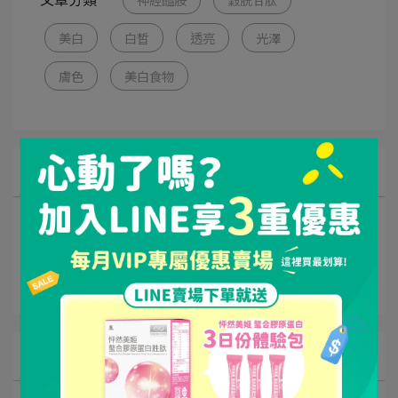
美白
白皙
透亮
光澤
膚色
美白食物
所有文章主題
健康新知
產品研發理念
商用抗菌
文章分類