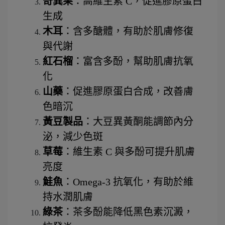
奇異果
：高維生素 C，促進膠原蛋白
生成
木耳
：含多醣體，有助於肌膚修復
與代謝
紅石榴
：富含多酚，幫助肌膚抗氧
化
山藥
：促進膠原蛋白合成，改善膚
色暗沉
黃豆製品
：大豆異黃酮能調節內分
泌，減少色斑
草莓
：維生素 C 與多酚可提升肌膚
亮度
鮭魚
：Omega-3 抗氧化，有助於維
持水潤肌膚
綠茶
：茶多酚能降低黑色素沉澱，