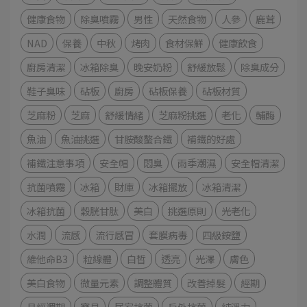
健康食物
除臭噴霧
男性
天然食物
人參
鹿茸
NAD
保養
中秋
烤肉
食材保鮮
健康飲食
廚房清潔
冰箱除臭
晚安奶粉
舒緩放鬆
除臭成分
鞋子臭味
砧板
廚房
砧板保養
砧板材質
芝麻粉
芝麻
舒緩情緒
芝麻粉挑選
老化
輔酶
魚油
魚油挑選
甘胺酸螯合鐵
補鐵的好處
補鐵注意事項
安全帽
悶臭
雨季潮濕
安全帽清潔
抗菌噴霧
冰箱
財庫
冰箱擺放
冰箱清潔
冰箱抗菌
穀胱甘肽
美白
挑選原則
光老化
水潤
流感
流行感冒
套膜病毒
四級銨鹽
維他命B3
粒線體
白皙
透亮
光澤
膚色
美白食物
微量元素
調整體質
改善掉髮
經期
月經週期
寶貝
居家抗菌
戶外抗菌
純淨力