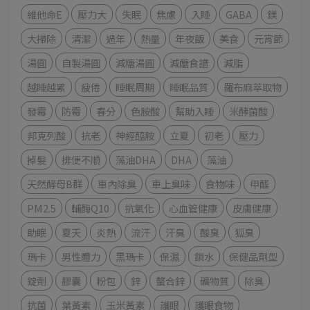
維他命E
壓力大
失眠
焦慮
入睡
GABA
鎂
大掃除
清潔
過年
熱量
年夜飯
美食
元宵節
湯圓
自製湯圓
減糖湯圓
減醣食譜
減脂
越睡越累
疲倦
睡眠周期
睡眠品質
羅布麻萃取物
發霉
防霉
春分
色胺酸
幫助入睡
米酵菌酸
邦克列酸
抗老
神經醯胺
立夏
初老
壓力
掉髮
排便不順
藻油DHA
DHA
藻油
天然酵母B群
車內除臭
車上臭味
食物味
甲醛
PM2.5
輔酶Q10
抗氧化
心血管健康
皮膚健康
助眠
夏天
炎熱
流汗
汗臭
酸臭
狐臭
瑪卡
男性體力
黑瑪卡
保濕
鎖水
保健品劑型
錠劑
膠囊
粉包
鋅
螯合鋅
礦物質
除臭
抗菌
葉黃素
玉米黃素
護眼
護眼食物