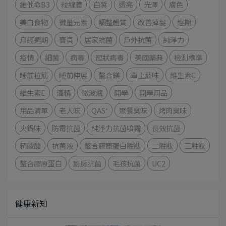
維他命B3
粒線體
白皙
透亮
光澤
膚色
美白食物
微量元素
調整體質
改善掉髮
經期
月經週期
寶貝
居家抗菌
戶外抗菌
純淨力
疫情
細菌
病毒
冠狀病毒
美國藥典
檢測標準
睡前拉筋
睡前伸展
螯合鎂
車上菸味
維生素C
維生素E
酒精
微波爐
開學
開學用品
用品清單
老人味
QAS⁺
聚餐臭味
烤肉臭味
火鍋味
防霉抗菌
純淨力抗菌噴霧
長效抗菌
精胺酸
抗菌液
螯合膠原蛋白胜肽
二胜肽
三胜肽
螯合膠原蛋白
廚房抗菌
毛孩抗菌
UC2
健康新知