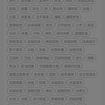
瑪卡
男性體力
黑瑪卡
保濕
鎖水
保健品劑型
錠劑
膠囊
粉包
鋅
螯合鋅
礦物質
除臭
抗菌
葉黃素
玉米黃素
護眼
護眼食物
健康食物
除臭噴霧
男性
天然食物
人參
鹿茸
NAD
保養
中秋
烤肉
食材保鮮
健康飲食
廚房清潔
冰箱除臭
晚安奶粉
舒緩放鬆
除臭成分
鞋子臭味
砧板
廚房
砧板保養
砧板材質
芝麻粉
芝麻
舒緩情緒
芝麻粉挑選
老化
輔酶
魚油
魚油挑選
甘胺酸螯合鐵
補鐵的好處
補鐵注意事項
安全帽
悶臭
雨季潮濕
安全帽清潔
抗菌噴霧
冰箱
財庫
冰箱擺放
冰箱清潔
冰箱抗菌
穀胱甘肽
美白
挑選原則
光老化
水潤
流感
流行感冒
套膜病毒
四級銨鹽