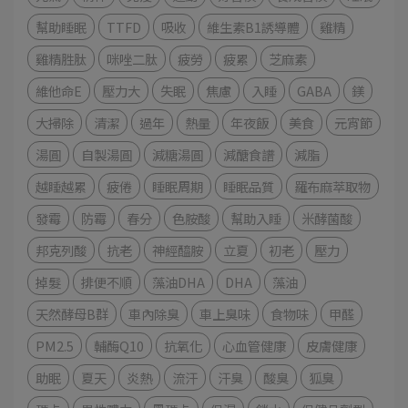
幫助睡眠
TTFD
吸收
維生素B1誘導體
雞精
雞精胜肽
咪唑二肽
疲勞
疲累
芝麻素
維他命E
壓力大
失眠
焦慮
入睡
GABA
鎂
大掃除
清潔
過年
熱量
年夜飯
美食
元宵節
湯圓
自製湯圓
減糖湯圓
減醣食譜
減脂
越睡越累
疲倦
睡眠周期
睡眠品質
羅布麻萃取物
發霉
防霉
春分
色胺酸
幫助入睡
米酵菌酸
邦克列酸
抗老
神經醯胺
立夏
初老
壓力
掉髮
排便不順
藻油DHA
DHA
藻油
天然酵母B群
車內除臭
車上臭味
食物味
甲醛
PM2.5
輔酶Q10
抗氧化
心血管健康
皮膚健康
助眠
夏天
炎熱
流汗
汗臭
酸臭
狐臭