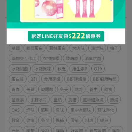
文章分類
NMN
維持青春
逆齡
NADH
NAD+
氣色不好
氣色紅潤
改善氣色
去除異味
去味達人
鐵
補鐵
膠原蛋白
蠶絲蛋白
烤肉味
油煙味
柚子
藥物交互作用
衣物換季
致病原
消臭抗菌
冰箱細菌
冰箱異味
秋乏
維生素B
Q10
蛋白質
B群
食用建議
B群建議量
B群服用時間
青春
美麗
玻尿酸
冬天
寒冷
養生
飲食
營養素
手腳冰冷
產熱
食譜
薑絲鱸魚湯
熱湯
QAS
煙味
菸味
臭味
家中有菸味
菸味淨化
教育
健康
冬至
進補
溫補
料理
暖身
元氣
精神
免疫
運動
好習慣
養成習慣
睡眠