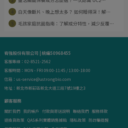
3
靈活關鍵保養成分怎麼選？一次認識 UC2⋯
4
白天像斷片、晚上想太多？ 如何睡得深！解⋯
5
毛孩家庭抗菌指南：了解成分特性，減少反覆⋯
宥強股份有限公司 | 統編50968455
客服專線：02-8521-2562
客服時間：MON - FRI 09:00-11:45 / 13:00-18:00
信箱：us-service@ustrongbio.com
地址：新北市新莊區新北大道三段7號19樓之3
顧客服務
關於我們
我的帳戶
付款與寄送說明
聯絡我們
服務條款
退換貨政策
QAS系列實體銷售據點
隱私政策
防詐騙提醒