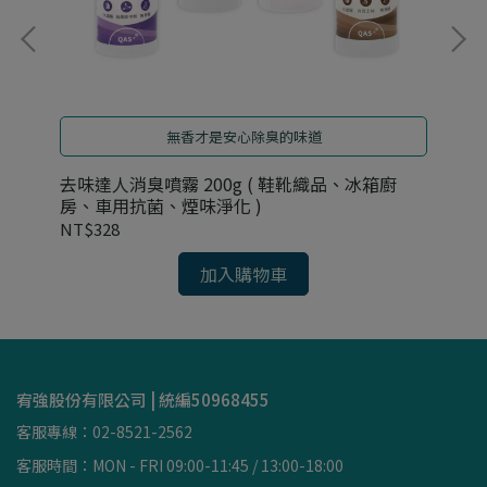
無香才是安心除臭的味道
去味達人消臭噴霧 200g ( 鞋靴織品、冰箱廚
《 
房、車用抗菌、煙味淨化 )
煥
NT$328
NT
加入購物車
宥強股份有限公司 | 統編50968455
客服專線：02-8521-2562
客服時間：MON - FRI 09:00-11:45 / 13:00-18:00