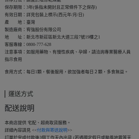
保存期限：3年(係指未開封且正常條件下之保存)
有效日期：詳見包裝上標示(西元年/月/日)
產 地：臺灣
製造廠商：宥強股份有限公司
地 址：新北市新莊區新北大道三段7號19樓之1
客服專線：0800-777-628
注意事項：如服用藥物、有慢性疾病、孕婦，請洽詢專業醫療人員
指示食用
食用方式：每日1顆，餐後服用，欲加強者每日２顆，多食無益。
運送方式
配送說明
本商店提供 宅配、超商取貨服務。
詳細內容請見 <<
付款與寄送說明
>>
訂單於完成付款後3個工作天內出貨 (若遇國定假日或颱風地震等天