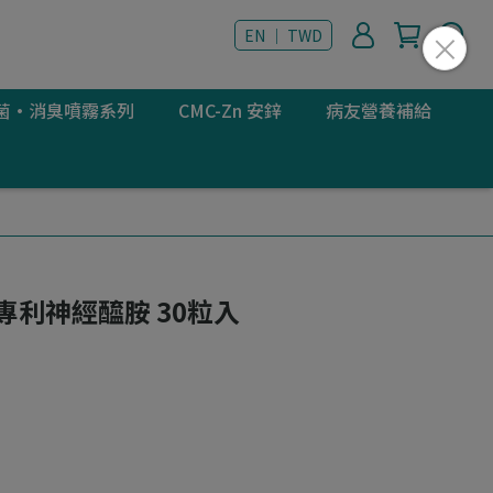
EN ｜ TWD
 抗菌·消臭噴霧系列
CMC-Zn 安鋅
病友營養補給
專利神經醯胺 30粒入