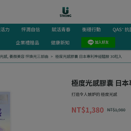
猛活力
怦潤自信
賦活青春
衡穩行動
QAS⁺
企業禮贈品
健康新知
光感
,
養顏美容 怦煥光三部曲
極度光感膠囊 日本專利神經醯胺 30粒入
極度光感膠囊 日本
打造令人嫉妒的 極度光感
NT$1,380
NT$1,980