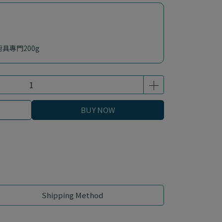
具專門200g
BUY NOW
Shipping Method