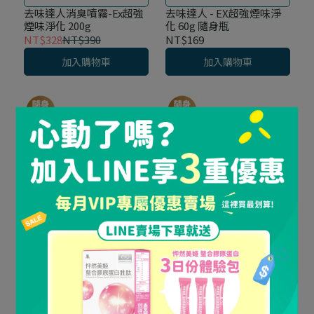
去味達人消臭噴霧-Ex超強
去味達人 - EX超強煙味淨
煙味淨化 200g
化 60g 隨身瓶
NT$328
NT$390
NT$169
加入購物車
加入購物車
2倍超濃縮 有效根除煙味
2倍超濃縮 有效根除煙味
《 去味達人隨身3入組 》 -
《 去味達人隨身5入組 》 -
EX超強煙味淨化 60g 隨身
EX超強煙味淨化 60g 隨身
瓶 x 3
瓶 x 5
NT$498
NT$507
NT$685
NT$845
加入購物車
加入購物車