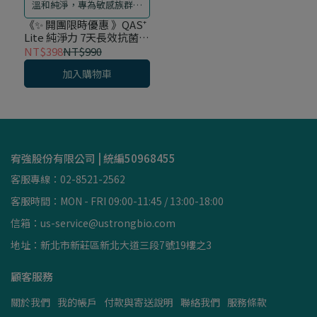
溫和純淨，專為敏感族群設
計
《✨ 開團限時優惠 》QAS⁺
Lite 純淨力 7天長效抗菌噴
霧 ( 家用連續噴瓶500ml /
NT$398
NT$990
5倍濃縮抗菌液 500ml / 隨
加入購物車
身瓶任搭組 )
宥強股份有限公司 | 統編50968455
客服專線：02-8521-2562
客服時間：MON - FRI 09:00-11:45 / 13:00-18:00
信箱：us-service@ustrongbio.com
地址：新北市新莊區新北大道三段7號19樓之3
顧客服務
關於我們
我的帳戶
付款與寄送說明
聯絡我們
服務條款