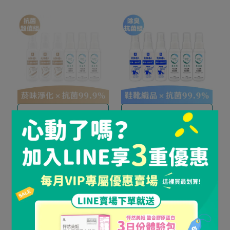
2倍超濃縮 有效根除菸味
深入纖維真正分解異味
《✨ 開團限時優惠 》 去味
《✨ 開團限時優惠 》 去味
達人 EX超強菸味淨化 60g
達人鞋靴織品專門 60g x3 +
x3 + QAS⁺ Lite 純淨力 7天
QAS⁺ Lite 純淨力 7天長效
NT$756
NT$1,014
NT$666
NT$1,014
長效抗菌噴霧 60ml x 3
抗菌噴霧 60ml x 3
已售完
加入購物車