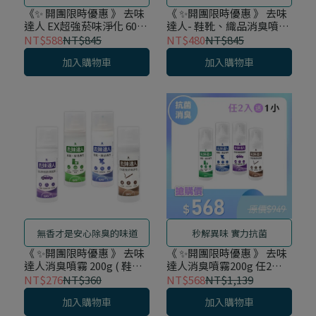
《✨ 開團限時優惠 》 去味
《 ✨開團限時優惠 》 去味
達人 EX超強菸味淨化 60g
達人- 鞋靴、織品消臭噴霧
隨身瓶5入組
60g 隨身5入組
NT$588
NT$845
NT$480
NT$845
加入購物車
加入購物車
無香才是安心除臭的味道
秒解異味 實力抗菌
《 ✨開團限時優惠 》 去味
《 ✨開團限時優惠 》 去味
達人消臭噴霧 200g ( 鞋靴
達人消臭噴霧200g 任2入
織品、冰箱廚房、車用抗
送1 小 ( 贈品隨機 )
NT$276
NT$360
NT$568
NT$1,139
菌、煙味淨化 )
加入購物車
加入購物車