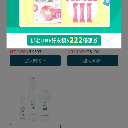
2倍超濃縮 有效根除菸味
安心出遊 隨時抗菌
《✨ 開團限時優惠 》去味
《✨ 開團限時優惠 》QAS⁺
達人隨身瓶3入組 ( EX超強
Lite 純淨力 7天長效抗菌噴
菸味淨化、鞋靴織品專門 )
霧隨身瓶 ( 60ml / 60ml x 5
NT$356
NT$507
NT$138
NT$199
60g x 3
)
加入購物車
加入購物車