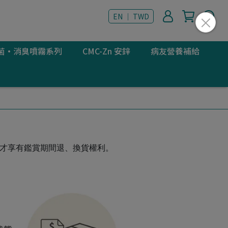
EN ｜ TWD
 抗菌·消臭噴霧系列
CMC-Zn 安鋅
病友營養補給
，才享有鑑賞期間退、換貨權利。