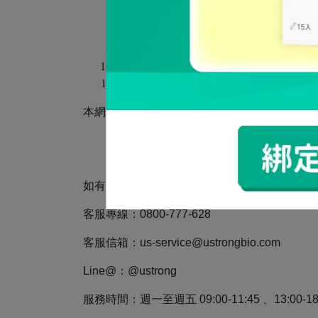
會員退貨次數有異常者（非因商品瑕疵
之權益。不便之處，敬請見諒。
當您提出退換貨申請，收到您的退貨商品
運費負擔收到商品7日之內鑑賞期，於
送出退換貨申請後代表您同意授權本網
本網站可不定期修訂本顧客退換貨政策，並應
如有疑問，亦可直接與客服聯繫
客服專線：0800-777-628
客服信箱：us-service@ustrongbio.com
Line@：@ustrong
服務時間：週一至週五 09:00-11:45 、13:00-18: