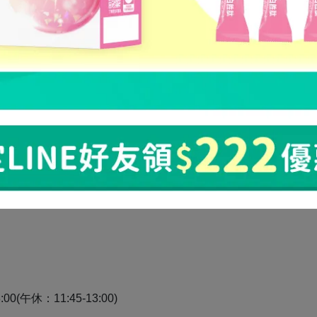
、商品送錯等情形造成之退貨），本網站
有權不經事先通知，逕
及發票無誤後，宥強官網將於14個工作天內將款項退回
期限內僅限申請一次退貨免運費。
站為您處理後續退貨退款、發票及折讓單之事宜。
以最新修訂生效的版本為準。
00(午休：11:45-13:00)