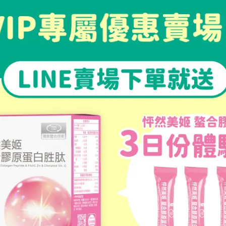
護法所訂定之
7日鑑賞期猶豫期(含假日)
之權益。
存，請勿拆開使用，並將完整商品、配件、內外包裝與贈品一併
77-628(週一至週五9:30-18:00，午休11:45-13:00)，
貨事宜
（退回商品必須是全新狀態且保持完整包裝）
以申請退換
僅限該筆訂單完全退貨，不可部分或單獨退貨
費者保護法規定，客戶（含本人、親友或管理員等），在簽收商品
件地址有管理員代收，則以管理員簽收當天開始計算，還請留意
解析度不同，造成圖片顏色呈現略有不同，商品以實際商品顏色
完整，或發票、隨附資料不齊者。
商品寄回者，將不予以受理。
身有瑕疵外，海外購物恕不受理退換貨服務，下單前請確認品項
」，將於退貨退款完成時一併退回，若優惠券已超過使用期限，