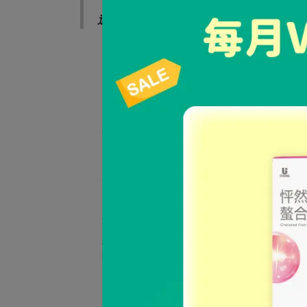
退換貨須知
本網站全站購物皆享有依台灣消費者保
若收到的商品有任何問題，請先拍照留
上黏貼紙張或書寫文字，致電客服專線：0800-7
名、退換貨原因及照片等資料以辦理退
本網站每筆訂單僅限一次退換貨，退貨
鑑賞期非試用期，7日鑑賞期是根據消
情況下，可無條件退回商品。若您的收
網頁商品會因為不同品牌螢幕以及受於
若有以下情形者，將無法接受退換貨：
超過7日的商品鑑賞期。
商品已拆封使用、退貨商品包裝破損、不
惡意或大量退貨。
辦理退換貨時無事先告知，消費者自行將
海外運送（非台灣地區之配送）除商品本
員，我們將協助您處理後續貨品事宜。
購買時有使用「紅利點數」、「優惠券