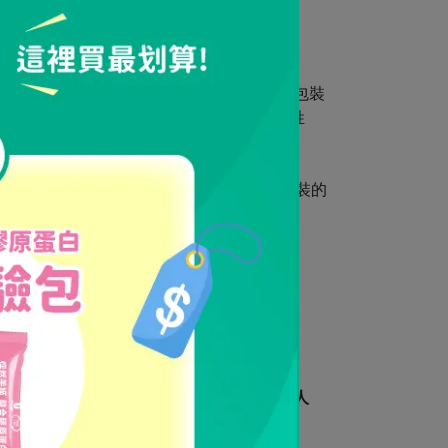
放入原宅配紙箱（袋）中，切勿直接於原廠包裝
或是傳訊
Line線上客服
，告知訂單編號及訂購姓
貨。
後起算7日，在商品保持全新狀能且完整包裝的
。
為準。
，如有商品瑕疵問題請您聯繫宥強官網客服人
恕無法退回