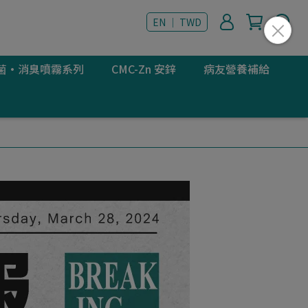
EN ｜ TWD
 抗菌·消臭噴霧系列
CMC-Zn 安鋅
病友營養補給