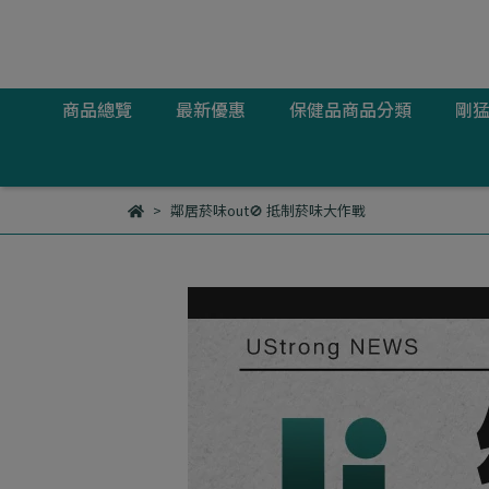
商品總覽
最新優惠
保健品商品分類
剛
鄰居菸味out🚫 抵制菸味大作戰