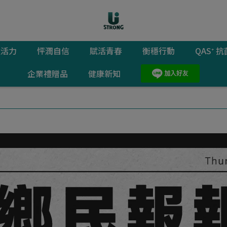
猛活力
怦潤自信
賦活青春
衡穩行動
QAS⁺
企業禮贈品
健康新知