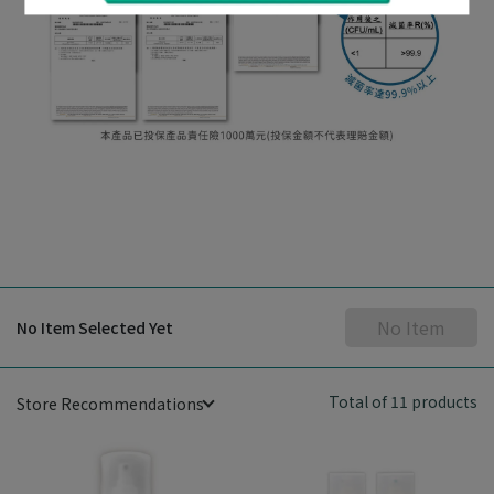
No Item
No Item Selected Yet
Total of 11 products
Store Recommendations