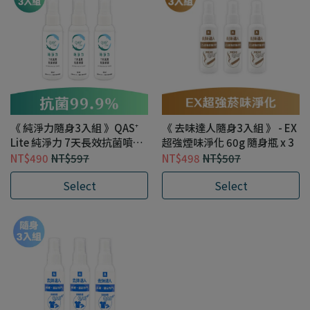
《 純淨力隨身3入組 》QAS⁺
《 去味達人隨身3入組 》 - EX
Lite 純淨力 7天長效抗菌噴霧
超強煙味淨化 60g 隨身瓶 x 3
60ml x 3
NT$490
NT$597
NT$498
NT$507
Select
Select