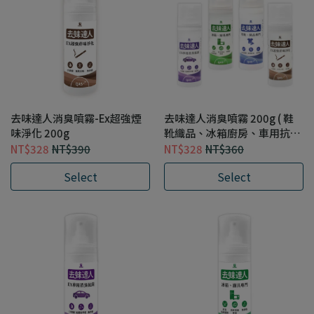
去味達人消臭噴霧-Ex超強煙
去味達人消臭噴霧 200g ( 鞋
味淨化 200g
靴織品、冰箱廚房、車用抗
菌、煙味淨化 )
NT$328
NT$390
NT$328
NT$360
Select
Select