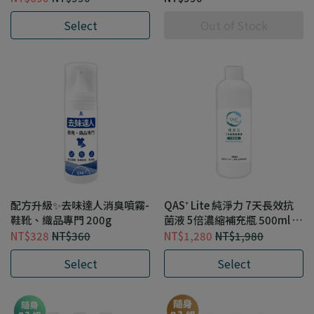
Select
Out of Stock
配方升級✨去味達人消臭噴霧-
QAS⁺ Lite 純淨力 7天長效抗
鞋靴、織品專門 200g
菌液 5倍濃縮補充瓶 500ml (
附量杯 )
NT$328
NT$360
NT$1,280
NT$1,980
Select
Select