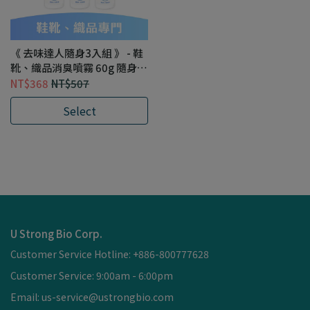
《 去味達人隨身3入組 》 - 鞋
靴、織品消臭噴霧 60g 隨身瓶
x 3
NT$368
NT$507
Select
U Strong Bio Corp.
Customer Service Hotline: +886-800777628
Customer Service: 9:00am - 6:00pm
Email: us-service@ustrongbio.com