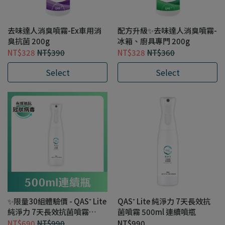
去味達人消臭噴霧-Ex車用消
配方升級✨去味達人消臭噴霧-
臭抗菌 200g
冰箱、廚具專門 200g
NT$328
NT$390
NT$328
NT$360
Select
Select
✨限量30組體驗價 - QAS⁺ Lite
QAS⁺ Lite 純淨力 7天長效抗
純淨力 7天長效抗菌噴霧
菌噴霧 500ml 連續噴瓶
500ml 連續噴瓶
NT$690
NT$990
NT$990