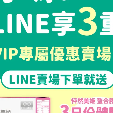
妍逆時
e Recommendations
Price
賦活青春 x 怦潤自信
賦活青春 x 怦潤自信
怦然心動組 》怦然美姬螯合膠原蛋
《 青春逆時組》怦然美姬螯合
 X2 + 煥妍逆時膠囊 X1
白胜肽 X1 + 煥妍逆時膠囊 X1
,580
NT$4,340
NT$1,790
NT$2,960