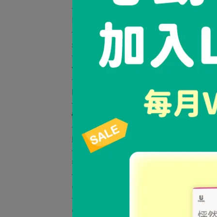
煥
商品總覽
Stor
最新優惠
保健品商品分類
剛猛活力
怦潤自信
賦活青春
衡穩行動
QAS⁺ 抗菌·消臭噴霧系列
《 
白胜肽
CMC-Zn 安鋅
NT$2