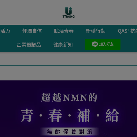
猛活力
怦潤自信
賦活青春
衡穩行動
QAS⁺
企業禮贈品
健康新知