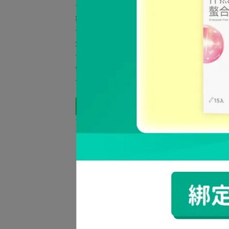
病友營養補給
企業禮贈品
健康新知
《 
入 +
NT$1