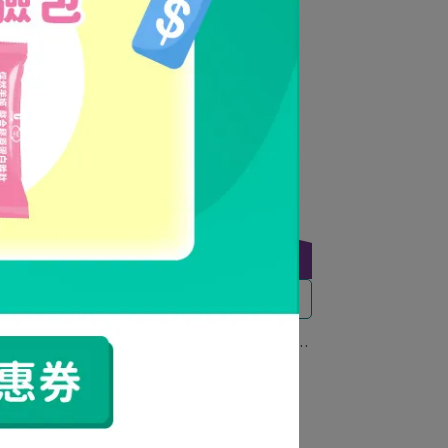
澎潤透亮 好眠靈光
囊 德
《 1+1睡美人必買組 》芝麻E微藻
共60粒
DHA (30粒/入) + 煥妍逆時膠囊 (30
粒/入)
NT$1,760
NT$3,160