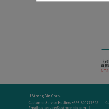
《 
時膠
NT$1
U Strong Bio Corp.
Customer Service Hotline: +886-800777628
Cu
Email: us-service@ustrongbio.com