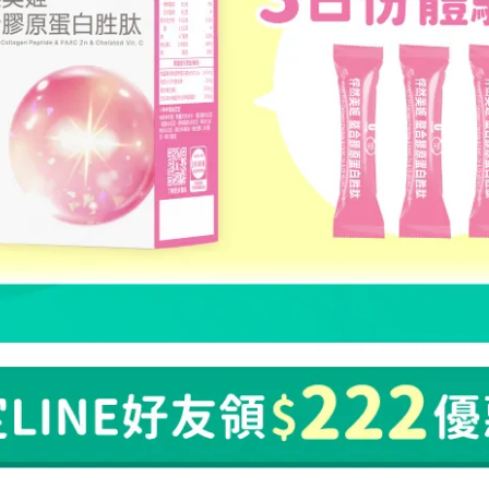
賦活青春 x 紅潤活力
由內而外 青春美麗
1+1活力煥妍組 》煥妍逆時膠囊 x1
《 青春加乘2入組 》 煥妍逆時膠
 元氣美妍膠囊 x1 入
國專利Panmol ® NADH x2 
,260
NT$2,100
NT$1,848
NT$3,160