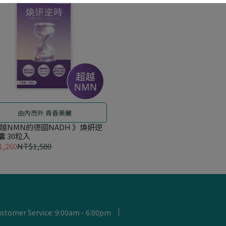
由內而外 青春美麗
超越NMN的德國NADH 》煥妍逆
囊 30粒入
,260
NT$1,580
stomer Service: 9:00am - 6:00pm