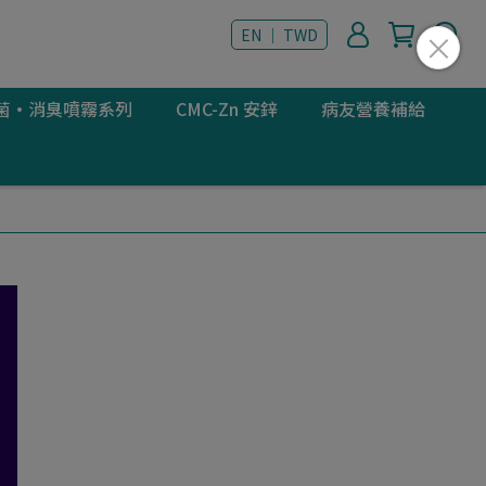
EN ｜ TWD
 抗菌·消臭噴霧系列
CMC-Zn 安鋅
病友營養補給