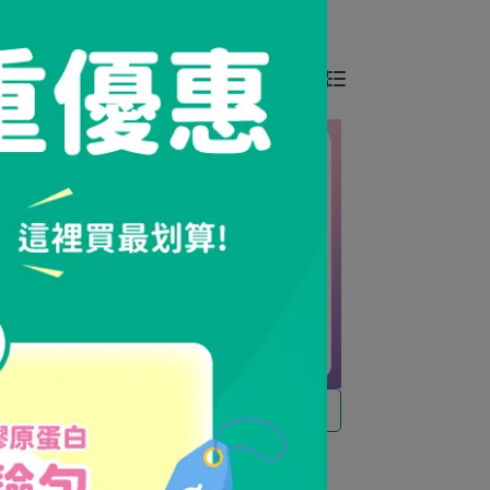
All Filters
Total of 7 products
賦活青春 x 潤澤亮妍
膠原蛋
《 1+1逆時亮妍組 》極度光感膠囊
(30粒/入) + 煥妍逆時膠囊(30粒/入)
NT$1,790
NT$3,560